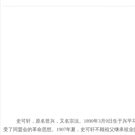
史可轩，原名世兴，又名宗法。
1890
年
3
月
9
日生于兴平
受了同盟会的革命思想。
1907
年夏，史可轩不顾祖父继承祖业