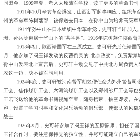
同盟会。
1909
年夏，考入太原陆军学校，读了更多的革命书刊
1911年
10
月辛亥革命爆发，山西新军起事响应，组织革
州的革命军陈树藩部，被保送去日本，在孙中山为培养高级军
1914年孙中山在日本组织中华革命党，史可轩当即加
珊、孙岳等避居于华山下的“共学园”。
1916
年陈树藩任陕西督
1918年初，陕西靖国军在三原成立。史可轩先后任靖
月，他参加了冯玉祥发动的反曹倒吴的“北京政变”，负责紫
孙中山发表北上宣言后，史可轩主动会见了中共北方局负责人
农这一边，决不被军阀利用。
1924年底，史可轩被河南督军胡笠僧任命为郑州警备
工会、焦作煤矿工会、六河沟煤矿工会以及郑州纱厂工会等也
王若飞送给他的革命书籍视如至宝，随身携带，抽空即读。在
容，设置了学习时事和文化娱乐活动的俱乐部，使部队的风貌
战士。
1926年
9
月，史可轩参加了冯玉祥的五原誓师，担任了国
玉祥合作时，要注意保持党的独立性，并尽可能建立自己的军