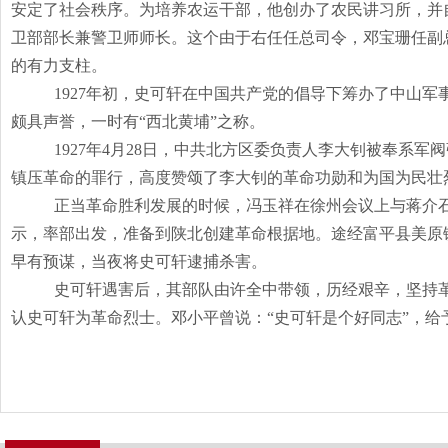
安定了社会秩序。为培养农运干部，他创办了农民讲习所，并
卫部部长兼警卫师师长。这个由于右任任总司令，邓宝珊任副
的有力支柱。
1927年初，史可轩在中国共产党的倡导下筹办了中山
颇具声誉，一时有“西北黄埔”之称。
1927年
4
月
28
日，中共北方区委负责人李大钊被奉系军阀
镇压革命的罪行，高度赞颂了李大钊的革命功勋和为国为民壮
正当革命胜利发展的时候，冯玉祥在徐州会议上与蒋介
示，率部出发，准备到陕北创建革命根据地。途经富平县美原
早有预谋，当夜将史可轩逮捕杀害。
史可轩遇害后，其部队由许全中带领，历经艰辛，坚持
认史可轩为革命烈士。邓小平曾说：“史可轩是个好同志”，给