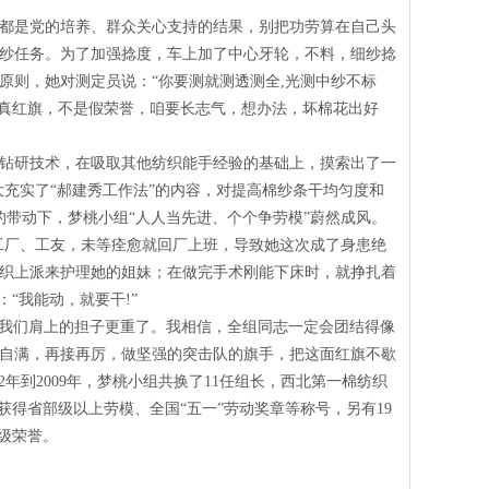
都是党的培养、群众关心支持的结果，别把功劳算在自己头
纱任务。为了加强捻度，车上加了中心牙轮，不料，细纱捻
原则，她对测定员说：“你要测就测透测全
,
光测中纱不标
是真红旗，不是假荣誉，咱要长志气，想办法，坏棉花出好
苦钻研技术，在吸取其他纺织能手经验的基础上，摸索出了一
大充实了“郝建秀工作法”的内容，对提高棉纱条干均匀度和
带动下，梦桃小组“人人当先进、个个争劳模”蔚然成风。
工厂、工友，未等痊愈就回厂上班，导致她这次成了身患绝
织上派来护理她的姐妹；在做完手术刚能下床时，就挣扎着
：“我能动，就要干
!
”
在我们肩上的担子更重了。我相信，全组同志一定会团结得像
自满，再接再厉，做坚强的突击队的旗手，把这面红旗不歇
2
年到
2009
年，梦桃小组共换了
11
任组长，西北第一棉纺织
获得省部级以上劳模、全国“五一”劳动奖章等称号，另有
19
级荣誉。