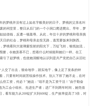
童年的梦桃并没有过上如名字般美好的日子。梦桃的父亲名叫
废的祠堂里，整日从后门的一个小洞口爬进爬出。早年，梦
姑姑借钱，反遭一顿羞辱。从此，年仅十岁的梦桃和母亲挑
天日的社会，梦桃和母亲走投无路，逃荒要饭来到陕西。
，梦桃看到大玻璃窗投射的阳光下，万锭飞转，银线如流，
红围腰，令她羡慕不已，想着什么时候能和她们一样。在工
吸引了赵梦桃，也使她清醒地认识到是共产党把自己从旧社
个人交了出去，狠命地学，踏实地干，像上足了发条的钟
闲着，只要有时间就苦练操作技术。别人下班了她不走，在对
么些工资，何必？”她说：“咱不是为工资干活！”由于勤奋
被选为工会小组长、先进生产者；进厂不到两年时间，她凭借
召，看车能力从
200
锭扩大到
600
锭，生产效率提高了
3
倍，对