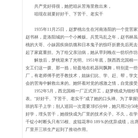
共产党好得很，她把咱从苦海里救出来，
咱现在就要好好干、下苦干、老实干
1935年
11
月
25
日，赵梦桃出生在河南洛阳的一个贫苦家
赵书林，是洛阳城的一个小摊贩。兵荒马乱之年，赵书林虽
桃的大哥、小妹因疾病饥饿和日本鬼子的惊吓折磨先后死去
起了家庭重担。为了给父亲治病，她从早到晚在一纺织作坊
解放后，梦桃迎来了光明。
1951
年底，陕西西北国棉一
女工们这一拨、那一捻，轻盈地在机器间飘舞，特别是一些
厂，有老师傅手把手教技术，姐妹们比、学、赶、帮，学文
会的苦海中解救出来的。她怀着对党的感激之情，自觉接受
1952年
5
月，西北国棉一厂正式开工，赵梦桃成为细纱
表。“好好干、下苦干、老实干”成了她的口头禅。为了掌
班的车子上学；别人巡回一次需要
3
到
5
分钟，她只用
2
分
50
好学，埋头苦干，她很快成为厂里的技术尖子。不久，在学
千锭小时断头只有
55
根、皮辊花率
0.189
％的优异成绩，出
厂里开三班生产起到了推动作用。