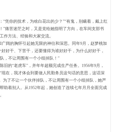
“凭你的技术，为啥白花出的少？”“有鬼，别瞒着，戴上红
！”痛苦迷茫之时，又是党给她指明了方向，在车间支部书
工作方法、经验和大家交流。
和广阔的胸怀引起她无限的神往和深思。同年
9
月，赵梦桃加
个好好干、下苦干，还要懂得为谁好好干，为什么好好干，
掉队，不让周围有一个小组掉队！”
陈旧的“老虎车”，并年年超额完成生产任务。
1956
年
9
月，
“现在，我才体会到要做人民勤务员这句话的意思，这话深
。为了不让一个伙伴掉队，不让周围有一个小组掉队，她严
帮助着别人。从
1952
年起，她创造了连续七年月月全面完成
。