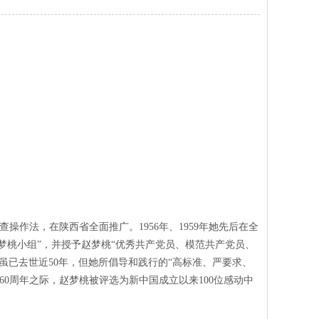
查操作法，在陕西省全面推广。
1956
年、
1959
年她先后在全
梦桃小组”，并授予赵梦桃“优秀共产党员、模范共产党员、
虽已去世近
50
年，但她所倡导和践行的“高标准、严要求、
60
周年之际，赵梦桃被评选为新中国成立以来
100
位感动中