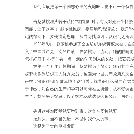
我们应该把每一个同志心里的火煽旺，要不让一个伙伴
当赵梦桃埋头苦干获得“红围腰”时，有人对她产生怀
围腰，怎干这事！”赵梦桃惊讶、委屈地忍着泪说：“我只
记的帮助下，梦桃痛定思痛，从自身找原因，认识到之所以
1953年
8
月，赵梦桃参加了全国纺织系统劳模大会，在
入了中国共产党。党的血液，在梦桃身上流动。她的眼睛更
怎样好好干才行
!
”“要一点一滴的学习别人的长处，把它变
在第一个五年计划期间，赵梦桃为了帮助姐妹们共同完
赵梦桃作为纺织工人优秀党员，被选为中国共产党第八次全
得很，深得很
!
谁要能真懂了这句话，就懂得什么是共产党
于律己，对自己的生产和学习以高标准去衡量，从不强调困
生产计划的先进纪录，仅节约棉花就达
1200
多公斤。另外，
先进这杆旗既举就要举到底，这套车既拉就要
拉到头。当不当先进，不是你我个人的事，
这是为了党的事业发展