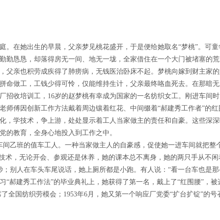
庭。在她出生的早晨，父亲梦见桃花盛开，于是便给她取名“梦桃”。可
勤勤恳恳，却落得房无一间、地无一垅，全家借住在一个大门被堵塞的荒
，父亲也积劳成疾得了肺痨病，无钱医治卧床不起。梦桃向嫁到财主家的
拼命做工，工钱少得可怜，仅能维持生计，父亲最终咯血死去。在那暗无
厂招收培训工，
16
岁的赵梦桃有幸成为国家的一名纺织女工。刚进车间时
老师傅因创新工作方法戴着周边镶着红花、中间缀着“郝建秀工作者”的
化，学技术，争上游，处处显示着工人当家做主的责任和自豪。这些深深
党的教育，全身心地投入到工作之中。
车间乙班的值车工人。一种当家做主人的自豪感，促使她一进车间就把整
握技术，无论开会、参观还是休养，她的课本总不离身，她的两只手从不
秒；别人在车头车尾说话，她上厕所都是小跑。有人说：“看一台车也是那
习“郝建秀工作法”的毕业典礼上，她获得了第一名，戴上了“红围腰”，
席了全国纺织劳模会；
1953
年
6
月，她又第一个响应厂党委“扩台扩锭”的号