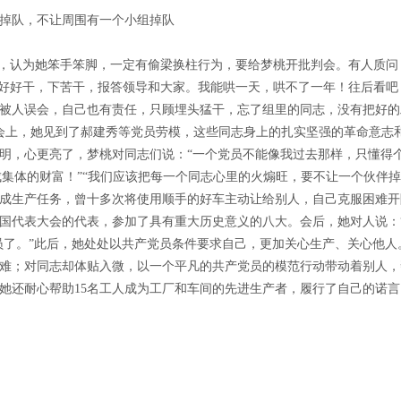
掉队，不让周围有一个小组掉队
疑，认为她笨手笨脚，一定有偷梁换柱行为，要给梦桃开批判会。有人质问：
说好好干，下苦干，报答领导和大家。我能哄一天，哄不了一年！往后看吧
被人误会，自己也有责任，只顾埋头猛干，忘了组里的同志，没有把好的
会上，她见到了郝建秀等党员劳模，这些同志身上的扎实坚强的革命意志
明，心更亮了，梦桃对同志们说：“一个党员不能像我过去那样，只懂得
成集体的财富！”“我们应该把每一个同志心里的火煽旺，要不让一个伙伴
成生产任务，曾十多次将使用顺手的好车主动让给别人，自己克服困难开
国代表大会的代表，参加了具有重大历史意义的八大。会后，她对人说：
员了。”此后，她处处以共产党员条件要求自己，更加关心生产、关心他人
难；对同志却体贴入微，以一个平凡的共产党员的模范行动带动着别人，
她还耐心帮助
15
名工人成为工厂和车间的先进生产者，履行了自己的诺言