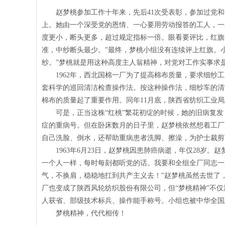
赵梦桃参加工作十年来，先后
41
次受表彰，参加过党和
上。她由一个深受党的恩情、一心要用劳动报答的工人，一
度更小，断头更多，超过规定指标一倍。眼看要评比，红旗
准，中纱断头最少。”最终，梦桃小组没有连续评上红旗。
纱。”梦桃就是用这种高度主人翁精神，对党对工作实事求
1962年，西北国棉一厂为了提高棉布质量，要求细
套科学的巡回清洁检查操作法。按这种操作法，细纱车的清
棉布的质量起了重要作用。同年
11
月底，陕西省纺织工业局
可是，正当这株“红桃”繁花初绽的时候，她的旧病复
症的重病号。但在卧床数月的日子里，赵梦桃依然想着工厂
自己洗脸、倒水，还帮助重病患者洗脚、擦澡，为护士裁剪
1963年
6
月
23
日，赵梦桃因患肺癌病逝，年仅
28
岁。赵
一个人一样，每时每刻都听党的话。我要和全组全厂同志一
气，不换肩，稳稳地扛到共产主义去！”赵梦桃虽然去世了
厂也变成了陕西风轮纺织股份有限公司，但“梦桃精神”不
人获省、部级技术标兵、操作能手称号。小组也被中华全国
梦桃精神，代代相传！