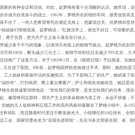
国家的各种会议和活动。对此，赵梦桃有着十分清醒的认识。她常说，这
步步成为自觉奋斗的战士。
1961
年，梦桃所在的细纱车间，接受改纺高支
保不住了，一些人把希望寄托在测定员身上，想蒙混过关。但梦桃却坚持
小组姐妹们情绪低落。赵梦桃说：“红旗没评上，谁也不好过，可咱要的
是，勇于负责，把为共产主义奋斗落实在行动上。
纱工序减少条干不匀的现象，以便消灭布面上的粗细节疵点。赵梦桃为此刻
洁可得
100
分，断头减少三分之二，粗细节坏纱比过去减少
70%
左右，大
总结推广了这套方法，并于
1963
年
1
月，在《陕西日报》予以报道。在她的
发，又住进了医院。
6
年前，赵梦桃因肺部患病做过手术。那时，她想的是
、工人姐妹和新操作法的实施情况。为了不影响工厂的生产，她劝退了组
“油纱布”，打扫病房、爬上窗台擦窗户；护士和病友劝她休息，她总是说
梦桃生前曾诚挚深情地说：“党给我们的荣誉，是党交给我们的任务，现
起，像雷锋同志那样，用共产主义的革命精神为党工作，永远不骄傲，不
，但她的主人翁精神和忘我工作的高尚风格却凝聚在了梦桃小组中。从
195
仅没有掉队，而且随着时代变迁不断发扬光大。小组继任的
10
位组长，全部
总工会、国家经委命名为“全国先进班组”，先后
30
多次荣获全国、省、部