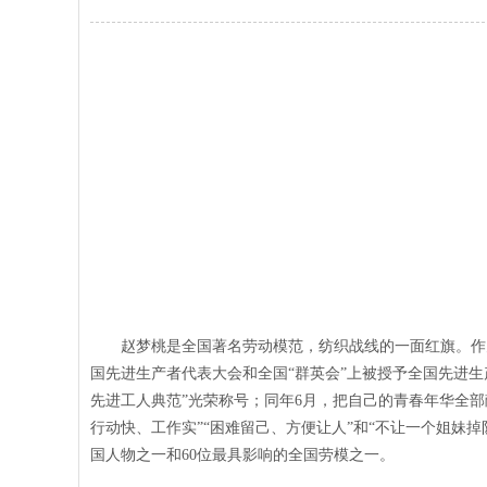
赵梦桃是全国著名劳动模范，纺织战线的一面红旗。作
国先进生产者代表大会和全国“群英会”上被授予全国先进生
先进工人典范”光荣称号；同年
6
月，把自己的青春年华全部
行动快、工作实”“困难留己、方便让人”和“不让一个姐妹
国人物之一和
60
位最具影响的全国劳模之一。