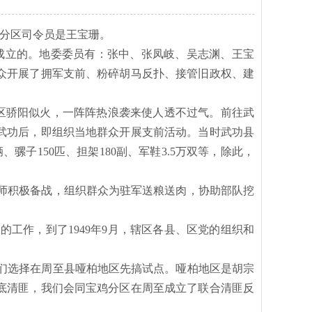
军分区司令员是王宝珊。
相应成立的。地委委员有：张中、张凤岐、吴志渊、王宝
众开展了拥军支前、粉碎胡马反扑、接管旧政权、建
区骄阳似火，一阵阵热浪袭来使人透不过气。前往武
武功后，即组织当地群众开展支前活动。当时武功县
、骡子150匹、担架180副、军鞋3.5万双等，除此，
1师积极备战，组织群众为驻军送粮送肉，协助部队挖
政的工作，到了
1949年9月，辖区各县、区党的组织和
我们选择在周至县哑柏地区先搞试点。哑柏地区是胡宗
底清匪，我们会同宝鸡分区在周至成立了联合清匪反