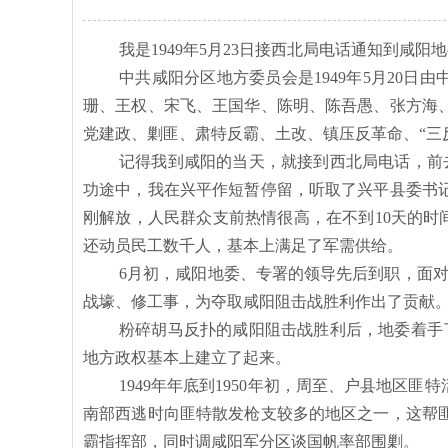
我是
1949年5月23日接西北局电话通知到
中共咸阳分区地方委员会是
1949年5月20
珊、王权、宋飞、王国华、陈明、陈吾愚、张方海
党建政、剿匪、肃特反霸、土改、镇压反革命、“三反
记得我到咸阳的当天，就接到西北局电话，前
功途中，我在兴平作短暂停留，听取了兴平县委书
刚解放，人民群众支前热情很高，在不到10天的时间里就
还动员民工数千人，基本上满足了军需供给。
6月初，咸阳地委、专署的领导先后到职，面对
战壕、修工事，为夺取咸阳阻击战胜利作出了贡献
粉碎胡马反扑的咸阳阻击战胜利后，地委着手
地方政权基本上建立了起来。
1949年年底到1950年初，周至、户县地
南部西逃时向匪特散发枪支较多的地区之一，这帮
霸指挥部，同时调咸阳军分区谈国帆率部围剿。