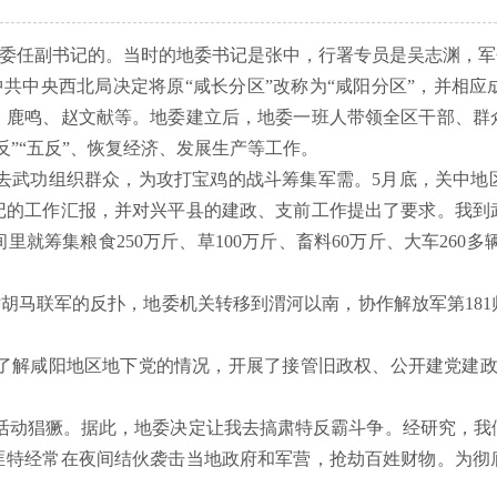
咸阳地委任副书记的。当时的地委书记是张中，行署专员是吴志渊，
日由中共中央西北局决定将原“咸长分区”改称为“咸阳分区”，并
、鹿鸣、赵文献等。地委建立后，地委一班人带领全区干部、群
”“五反”、恢复经济、发展生产等工作。
去武功组织群众，为攻打宝鸡的战斗筹集军需。
5月底，关中地
记的工作汇报，并对兴平县的建政、支前工作提出了要求。我到
筹集粮食250万斤、草100万斤、畜料60万斤、大车260多辆
胡马联军的反扑，地委机关转移到渭河以南，协作解放军第18
。
了解咸阳地区地下党的情况，开展了接管旧政权、公开建党建
区匪特活动猖獗。据此，地委决定让我去搞肃特反霸斗争。经研究，
匪特经常在夜间结伙袭击当地政府和军营，抢劫百姓财物。为彻