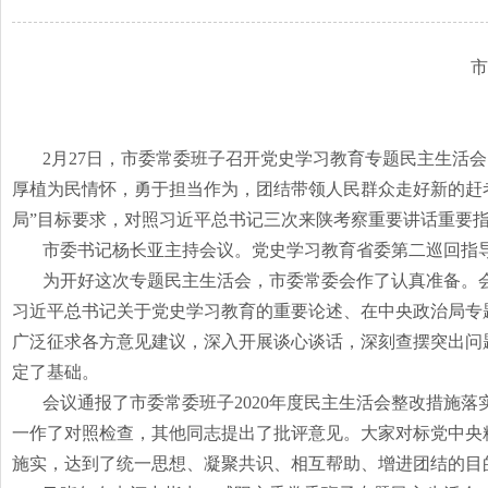
市
2月27日，市委常委班子召开党史学习教育专题民主生活
厚植为民情怀，勇于担当作为，团结带领人民群众走好新的赶考
局”目标要求，对照习近平总书记三次来陕考察重要讲话重要
市委书记杨长亚主持会议。党史学习教育省委第二巡回指
为开好这次专题民主生活会，市委常委会作了认真准备。
习近平总书记关于党史学习教育的重要论述、在中央政治局专
广泛征求各方意见建议，深入开展谈心谈话，深刻查摆突出问
定了基础。
会议通报了市委常委班子
2020年度民主生活会整改措施
一作了对照检查，其他同志提出了批评意见。大家对标党中央
施实，达到了统一思想、凝聚共识、相互帮助、增进团结的目