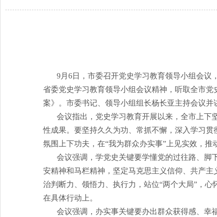
9月6日，市委召开党史学习教育领导小组会议
省委党史学习教育领导小组会议精神，听取全市党
案》。市委书记、领导小组组长杨长亚主持会议并
会议指出，党史学习教育开展以来，全市上下
性成果。要坚持久久为功、常抓不懈，深入学习贯
氛围上下功夫，在“我为群众办实事”上见实效，
会议强调，学党史关键要学懂党的过往路、脚
安精神和马栏精神，坚定马克思主义信仰、共产主
治判断力、领悟力、执行力，站位“两个大局”，心怀
在具体行动上。
会议强调，办实事关键要办出群众获得感、幸