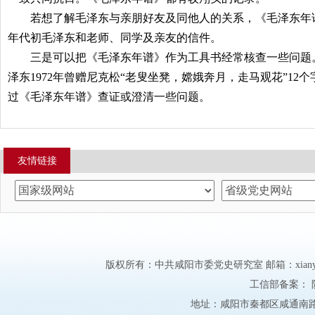
若想了解毛泽东与亲朋好友及同他人的关系，《毛泽东年谱
年代初毛泽东和老师、同学及亲友的信件。
三是可以把《毛泽东年谱》作为工具书经常核查一些问题。
泽东
1972
年曾赠尼克松“老叟坐凳，嫦娥奔月，走马观花”
12
个
过《毛泽东年谱》查证或澄清一些问题。
友情链接
版权所有：中共咸阳市委党史研究室 邮箱：xianyangd
工信部备案：
地址：咸阳市秦都区咸通南路市委大