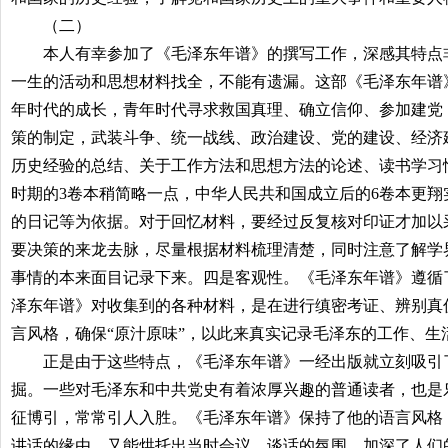
（二）
本人有幸参加了《毛泽东年谱》的撰写工作，深感其特点非
一生的活动和思想材料找全，不能有遗漏。这部《毛泽东年谱
年时代的成长，青年时代寻求救国真理、确立信仰、参加建党
策的制定，武装斗争、统一战线、政治建设、党的建设、经济
历史经验的总结、关于工作方法和思想方法的论述、读书学习
时期的
3
卷本稍简略一点，中华人民共和国成立后的
6
卷本更翔
的日记等为依据。对于回忆材料，要经过反复核对印证才加以
要决策的来龙去脉，尽量根据材料梳理清楚，同时注意了解学
事情的本来面目记录下来。四是客观性。《毛泽东年谱》遵循
泽东年谱》对收集到的各种材料，是在进行缜密考证、辨别真
言风格，确保“原汁原味”，以此来真实记录毛泽东的工作、生
正是由于这些特点，《毛泽东年谱》一经出版就立刻吸引了
掘。一些对毛泽东和中共党史有着浓厚兴趣的普通读者，也是
征博引，常常引人入胜。《毛泽东年谱》保持了他的语言风格
讲话的缘由，又能烘托出当时会议、谈话的氛围，加深了人们