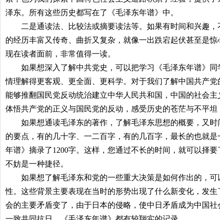
泽东。所有这些历史都写在了《毛泽东年谱》中。
二是通读法、比较法或摘要读法等。如果有时间和兴趣，不
的经历丰富又传奇、曲折又复杂，就像一出跌宕起伏甚至是惊
现在读者面前，非常值得一读。
如果想深入了解中共党史，可以把学习《毛泽东年谱》同学
情理解得更客观、更全面、更科学。对于我们了解中国共产党
能够推翻国民党反动统治建立中华人民共和国，中国的社会主
体悟共产党的正义与国民党的反动，感受历史的苍茫与不平坦
如果想通读毛泽东的著作，了解毛泽东思想的概要，又时间
的要点，有的几十字、一二百字，有的几百字，最长的也就是
年谱》摘录了
1200
字。这样，您通过不长的时间，就可以择要
不妨是一种捷径。
如果想了解毛泽东和党的一些重大决策是如何作出的，可以
性。这些背景主要表现在当时的形势出现了什么新变化，发生
会的主要矛盾变了，由于日本的侵略，使中日矛盾成为中国社
一致共同抗日。《毛泽东年谱》都有较翔实的记录。