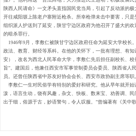
陕西人民请命》一文矛头直指国民党当局，引起了反动派的极
开往咸阳塬上陈老户寨附近枪杀。所幸枪弹未击中要害，只是
组织派人护送到了延安，陕甘宁边区政府为他召开了盛大的欢
的暗杀罪行。
1946年
9
月，李敷仁被陕甘宁边区政府任命为延安大学校长
政法、教育、财经等系科。在他的关怀下，一批有理想、有知
安），改名为西北人民革命大学，李敷仁先后担任副校长、校
旨”。建国后，他兼任西安市军事管制委员会委员、陕西省人
员。还曾任陕西省中苏友好协会会长、西安市政协副主席等职
李敷仁一生对民俗学有特别的爱好和研究。他从早年就开始调
泼，语言生动，饶有风趣，杂文、快板、数来宝、劝善调、民
出于细，俗源于古，妙语警句，令人叹服。”曾编著有《关中