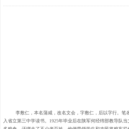
李敷仁，本名蒲咸，改名文会，字敷仁，后以字行。笔
入省立第三中学读书。
1925
年毕业后在陕军何经纬部教导队当
多粮食，还绑走了不少老百姓。他便带领学生和农民将粮车拦