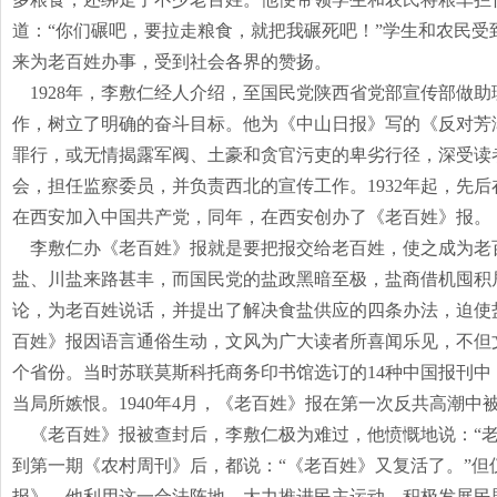
道：“你们碾吧，要拉走粮食，就把我碾死吧！”学生和农民
来为老百姓办事，受到社会各界的赞扬。
1928年，李敷仁经人介绍，至国民党陕西省党部宣传部做
作，树立了明确的奋斗目标。他为《中山日报》写的《反对芳
罪行，或无情揭露军阀、土豪和贪官污吏的卑劣行径，深受读
会，担任监察委员，并负责西北的宣传工作。
1932
年起，先后
在西安加入中国共产党，同年，在西安创办了《老百姓》报。
李敷仁办《老百姓》报就是要把报交给老百姓，使之成为老
盐、川盐来路甚丰，而国民党的盐政黑暗至极，盐商借机囤积
论，为老百姓说话，并提出了解决食盐供应的四条办法，迫使
百姓》报因语言通俗生动，文风为广大读者所喜闻乐见，不但
个省份。当时苏联莫斯科托商务印书馆选订的
14
种中国报刊中
当局所嫉恨。
1940
年
4
月，《老百姓》报在第一次反共高潮中
《老百姓》报被查封后，李敷仁极为难过，他愤慨地说：“老
到第一期《农村周刊》后，都说：“《老百姓》又复活了。”但
报》。他利用这一合法阵地，大力推进民主运动，积极发展民