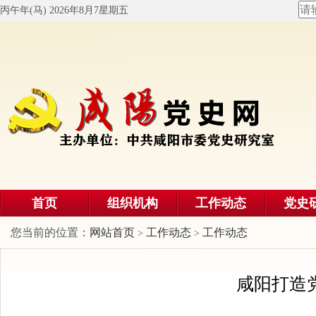
丙午年(马) 2026年8月7星期五
首页
组织机构
工作动态
党史
您当前的位置：
网站首页
工作动态
工作动态
>
>
咸阳打造