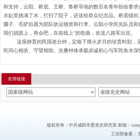
和支持，云阳、桥底、王桥、鲁桥等地的数百名青年纷纷要求
水缸里挑满了水，打扫了院子，还送给群众纪念品。桥底镇街
骡子、毛驴自愿为部队驮运物资和行李。云阳小学民先队员和
我们就跟上，再会吧，在前线上
”的歌曲，欢送八路军出征。
这座静置的民国老台钟，定格下烽火岁月的珍贵时刻，
民同心相依、守望相助。沧桑钟体承载赤诚初心与军民鱼水深
友情链接
版权所有：中共咸阳市委党史研究室 邮箱：xianyangd
工信部备案：