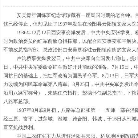
安吴青年训练班纪念馆珍藏有一座民国时期的老台钟。
修已经停止，但却见证了1937年发生在泾阳县云阳镇文家大
1936年12月12日西安事变爆发后，中共中央应张学
时为政治委员的红军前敌总指挥部，以配合西安事变和平解决。
军前敌总指挥部、总政治部由安吴堡移驻云阳镇南街的文家大
卢沟桥事变爆发翌日，中共中央即向全国发出通电，提
日，中共中央军委命令红军做好开赴前线的准备。7月15日
同抗日的基础上，把红军改编为国民革命军。8月13日，日军
力改编为国民革命军第八路军。8月25日，中共中央军委发出
沿用八路军称号），朱德任总指挥、彭德怀任副总指挥，下辖
八路军总部。
1937年8月底9月初，八路军总部和第一一五师一部在
经三原、富平，过蒲城、澄城，跨合阳、韩城，于16日从韩
直至抗战胜利。
中国工农红军主力从进驻泾阳县云阳、桥底地区到改编