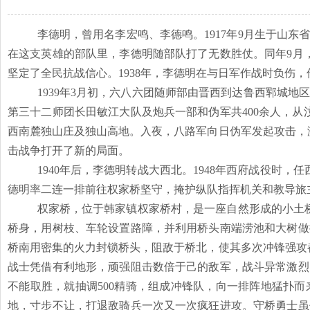
李德明，曾用名李宏鸣、李德鸣。
1917年9月生于山
在这支英雄的部队里，李德明随部队打了无数胜仗。同年9月
坚定了全民抗战信心。1938年，李德明在与日军作战时负伤
1939年3月初，六八六团随师部由晋西到达鲁西郓城地
第三十二师团长田敏江大队及炮兵一部和伪军共400余人，从
西南麓独山庄及独山高地。入夜，八路军向日伪军发起攻击，
击战争打开了新的局面。
1940年后，李德明转战大西北。1948年西府战役时
德明率二连一排前往权家桥坚守，掩护纵队指挥机关和教导旅
权家桥，位于韩家镇权家桥村，是一座自然形成的小土
桥身，用树枝、车轮设置路障，并利用桥头南端涝池和大树做
桥南用密集的火力封锁桥头，阻敌于桥北，使其多次冲锋强攻
战士凭借有利地形，顽强阻击数倍于己的敌军，战斗异常激烈
不能取胜，就抽调500精骑，组成冲锋队，向一排阵地猛扑
地，寸步不让，打退敌骑兵一次又一次疯狂进攻。守桥勇士虽