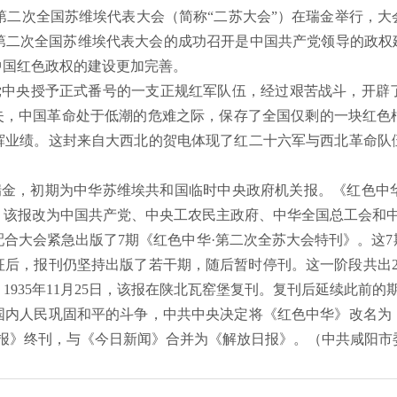
共和国第二次全国苏维埃代表大会（简称“二苏大会”）在瑞金举行
第二次全国苏维埃代表大会的成功召开是中国共产党领导的政权建
中国红色政权的建设更加完善。
党中央授予正式番号的一支正规红军队伍，经过艰苦战斗，开辟
丧失，中国革命处于低潮的危难之际，保存了全国仅剩的一块红色
辉业绩。这封来自大西北的贺电体现了红二十六军与西北革命队
江西瑞金，初期为中华苏维埃共和国临时中央政府机关报。《红色
起，该报改为中国共产党、中央工农民主政府、中华全国总工会和中
配合大会紧急出版了7期《红色中华·第二次全苏大会特刊》。这
长征后，报刊仍坚持出版了若干期，随后暂时停刊。这一阶段共出
935年11月25日，该报在陕北瓦窑堡复刊。复刊后延续此前的
国内人民巩固和平的斗争，中共中央决定将《红色中华》改名为
中华报》终刊，与《今日新闻》合并为《解放日报》。
（中共咸阳市