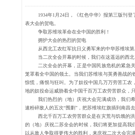
1934年1月24日，《红色中华》报第三版
表大会的贺电。
争取苏维埃革命在全中国的胜利！
拥护大会的热烈的贺电
从西北工农红军抗日义勇军来的中华苏维埃第
当二次全会开幕的时候，我们在这遥远的西北
二次全会的开幕，正是中国民族危机的紧急
笼罩着全中国的领土。当我们苏维埃与英勇善战的
惊慌，痛恨与狂叫。为了奴役中国几万万劳苦工农
地的奴役命运威胁着全中国千百万工农劳苦群众，
我们热烈的（地）庆祝大会完满成功，我们
速粉碎敌人的五次
“围剿”，把苏维埃红旗插到南昌
西北千百万工农劳苦群众是在灾荒与饥饿的
的（地）庆祝二苏全会的时候，我们将更加提高我
以从敌人争取得更伟大的胜利，来庆祝二次大会完满