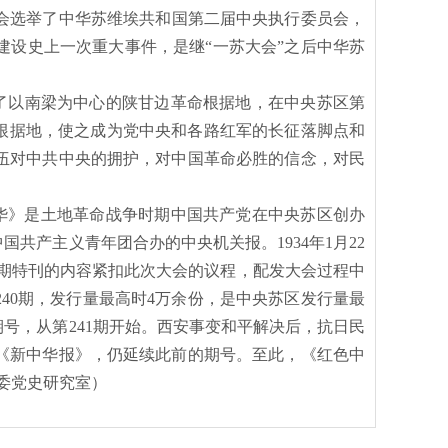
，大会选举了中华苏维埃共和国第二届中央执行委员会，
设史上一次重大事件，是继“一苏大会”之后中华苏
了以南梁为中心的陕甘边革命根据地，在中央苏区第
根据地，使之成为党中央和各路红军的长征落脚点和
伍对中共中央的拥护，对中国革命必胜的信念，对民
中华》是土地革命战争时期中国共产党在中央苏区创办
国共产主义青年团合办的中央机关报。1934年1月22
7期特刊的内容紧扣此次大会的议程，配发大会过程中
240期，发行量最高时4万余份，是中央苏区发行量最
期号，从第241期开始。西安事变和平解决后，抗日民
《新中华报》，仍延续此前的期号。至此，《红色中
委党史研究室）