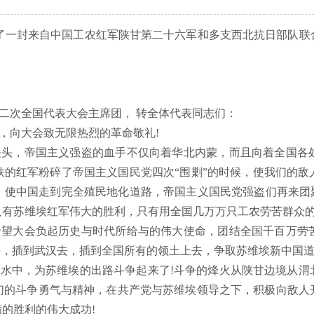
刊登了一封来自中国工农红军陕甘第二十六军和多支西北抗日部队
二次全国代表大会主席团，
转全体代表同志们：
，向大会致无限热烈的革命敬礼
!
关头，帝国主义强盗的血手不仅向着华北内蒙，而且向着全国各
铁的红军粉碎了帝国主义国民党四次
“围剿”的时候，使我们的
，使中国走到完全殖民地化道路，帝国主义国民党强盗们再来团聚
只有苏维埃红军伟大的胜利，只有用全国几万万只工农劳苦群众
希望大会负起历史与时代所给与的伟大使命，团结全国千百万劳
去，插到武汉去，插到全国所有的领土上去，争取苏维埃新中国道
洪水中，为苏维埃的出路斗争起来了
!斗争的烽火从陕甘边境从
们的斗争勇气与精神，在共产党与苏维埃领导之下，积极向敌人
的胜利的伟大成功!