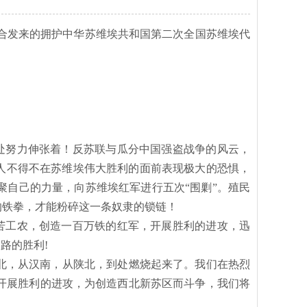
联合发来的拥护中华苏维埃共和国第二次全国苏维埃代
处努力伸张着！反苏联与瓜分中国强盗战争的风云，
敌人不得不在苏维埃伟大胜利的面前表现极大的恐惧，
自己的力量，向苏维埃红军进行五次“围剿”。殖民
的铁拳，才能粉碎这一条奴隶的锁链！
苦工农，创造一百万铁的红军，开展胜利的进攻，迅
路的胜利!
渭北，从汉南，从陕北，到处燃烧起来了。我们在热烈
开展胜利的进攻，为创造西北新苏区而斗争，我们将