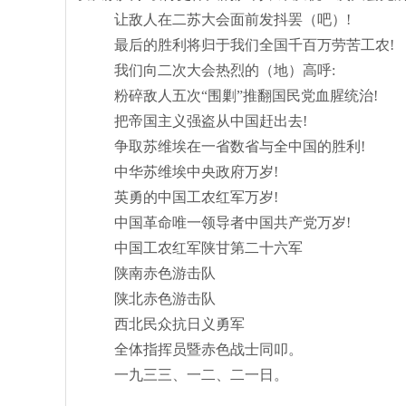
让敌人在二苏大会面前发抖罢（吧）
!
最后的胜利将归于我们全国千百万劳苦工农
!
我们向二次大会热烈的（地）高呼
:
粉碎敌人五次
“围剿”推翻国民党血腥统治!
把帝国主义强盗从中国赶出去
!
争取苏维埃在一省数省与全中国的胜利
!
中华苏维埃中央政府万岁
!
英勇的中国工农红军万岁
!
中国革命唯一领导者中国共产党万岁
!
中国工农红军陕甘第二十六军
陕南赤色游击队
陕北赤色游击队
西北民众抗日义勇军
全体指挥员暨赤色战士同叩。
一九三三、一二、二一日。