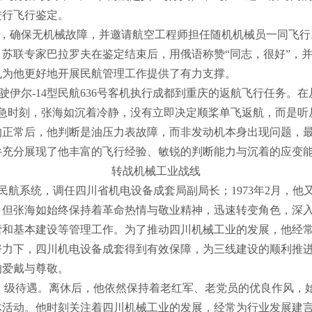
进行飞行鉴定。
，确保无机械故障，并邀请航空工程师担任随机机械员一同飞行
。苏联专家巴拉罗夫在鉴定结束后，用俄语称赞
“同志，很好”，
也为他更好地开展民航管理工作提供了有力支撑。
驶伊尔
-14型民航636号客机执行成都到重庆的返航飞行任务。
急时刻，
张海如沉着冷静，没有立即决定顺桨单飞返航，而是听
均正常后，他判断是油压力表故障，而非发动机本身出现问题，
件充分展现了他丰富的飞行经验、敏锐的判断能力与沉着的应变
转战机械工业战线
民航系统，调任四川省机电设备成套局副局长；
1973年2月
，但张海如始终保持着革命热情与敬业精神，迅速转变角色，深
营和基本建设等管理工作。为了推动四川机械工业的发展，他经
努力下，四川机电设备成套得到有效保障，为三线建设的顺利推
的爱戴与尊敬。
（厅）级待遇。离休后，他依然保持着老红军、老党员的优良作风
体活动。他时刻关注着四川机械工业的发展，经常为行业发展建