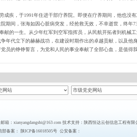
劳成疾，于
1991年住进干部疗养院。即便在疗养期间，他也没
住院期间，
张海如
因心脏病突发，经抢救无效，不幸逝世，终年
7
奉献的一生。从少年红军到空军指挥员，从民航开拓者到机械工
战争年代立下的赫赫战功，在建设时期作出的卓越贡献，以及他
产党员的铮铮誓言，为党和人民的事业奉献了全部心血，是值得
anyangdangshi@163.com 技术支持：
陕西恒达云创信息工程有限
信部备案：
陕ICP备16018505号
公安备案：