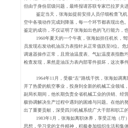
但由于身份层级问题，最终报请苏联专家巴拉罗夫
鉴定当天，张海如
提前安排人员仔细检查飞机
空中各项动作完成到降落，每一个环节都表现出色
鉴定的成功，不仅证明了
张海如出色的飞行能力，
1960年夏天的一个午夜，张海如
担任机长，驾
员发现右发动机油压力表指针从正常值跌至0位。危
调速器操作正常，且滑油温度表、气缸温度表指数
检查发现，果然是油压力表内部零件损坏，这次事
1964年11月，受极“左”路线干扰，张海如
调离
开了热爱的航空事业，投身到全新的机械工业领域
副局长期间，他长期负责全省机械工业的供销、经
极协调解决生产过程中遇到的困难与问题。在他的
出了重要贡献，深受四川机械系统广大干部和职工
1983年1月，张海如离职休养，享受正地
思想，学习党的文件精神，积极参加组织生活和集