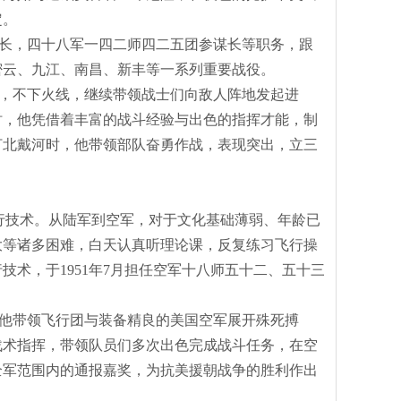
定。
长，四十八军一四二师四二五团参谋长等职务，跟
密云、九江、南昌、新丰等一系列重要战役。
上，不下火线，继续带领战士们向敌人阵地发起进
时，他凭借着丰富的战斗经验与出色的指挥才能，制
打北戴河时，他带领部队奋勇作战，表现突出，立三
行技术。从陆军到空军，对于文化基础薄弱、年龄已
大等诸多困难，白天认真听理论课，反复练习飞行操
行技术，于
1951年7月担任空军十八师五十二、五十三
他带领飞行团与装备精良的美国空军展开殊死搏
战术指挥，带领队员们多次出色完成战斗任务，在空
全军范围内的通报嘉奖，为抗美援朝战争的胜利作出