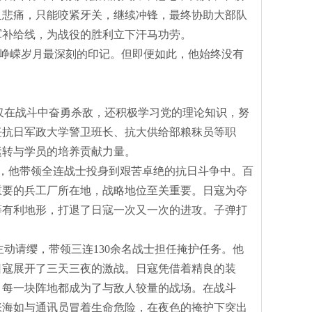
及悲痛，只能咬紧牙关，继续冲锋，最终协助大部队
军补给线，为战役的胜利立下汗马功劳。
峥嵘岁月最深刻的印记。但即便如此，他始终没有
不仅在战斗中奋勇杀敌，还积极学习党的理论知识，努
任抗日军政大学警卫班长、抗大供给部粮秣员等职
运转与学员的培养贡献力量。
”，他带领全连战士投身到艰苦卓绝的抗日斗争中。百
重要的兵工厂所在地，战略地位至关重要。日寇为夺
等有利地形，打退了日寇一次又一次的进攻。子弹打
主动请缨，带领三连
130余名战士担任掩护任务。他
日寇展开了三天三夜的激战。日寇凭借着精良的装
、每一块阵地都成为了与敌人较量的战场。在战斗
张海如与通讯员冒着生命危险，在夜色的掩护下突出