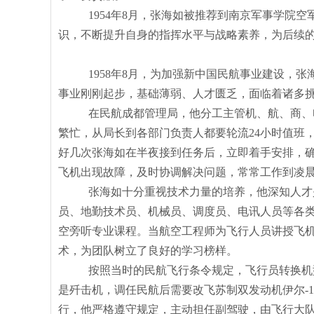
1954年8月，张海如被推荐到南京军事学
识，不断提升自身的指挥水平与战略素养，为后续
1958年8月，为加强新中国民航事业建设
事业刚刚起步，基础薄弱、人才匮乏，面临着诸多
在民航成都管理局，他分工主管机、航、商、
繁忙，从局长到各部门负责人都要轮流
24小时值班
好几次张海如在半夜接到任务后，立即着手安排，
飞机出现故障，及时协调解决问题，常常工作到凌
张海如十分重视技术力量的培养，他深知人才
员、地勤技术员、机械员、调度员、电讯人员等各
空旁听专业课程。当航空工程师为飞行人员讲授飞
术，为团队树立了良好的学习榜样。
按照当时的民航飞行条令规定，飞行员转换机
是歼击机，调任民航后需要改飞苏制双发动机伊尔
行，他严格遵守规定，主动担任副驾驶，由飞行大队