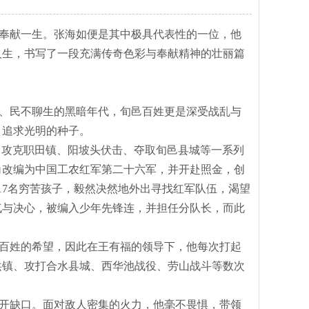
奉献一生。张海如便是其中极具代表性的一位，他
人生，书写了一段充满传奇色彩与奉献精神的壮丽篇
战、民不聊生的黑暗年代，旬邑百姓更是深受战乱与
、追求光明的种子。
得了攻克职田镇、阳坡头伏击、夺取旬邑县城等一系列
角改编为中国工农红军第二十六军，并开赴照金，创
的17名穷苦孩子，毅然决然地外出寻找红军队伍，渴望
气与决心，被编入少年先锋连，并担任分队长，而此
百姓的希望，因此在王有福的领导下，他每次打起
洪镇、攻打合水县城、西华池战役、劳山战斗等数次
开缺口。面对敌人密集的火力，他毫不畏惧，带领