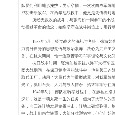
队员们利用地形掩护，灵活穿插，一次次向敌军阵
成功击溃敌军。在西华池战役中，他更是凭借着对
历经无数次的战斗，与张海如一同参军的小战
动摇过革命的信念，始终坚守在战斗岗位上，用行
1938年5月，经过战火的洗礼与考验，张
力提升自身的思想觉悟与政治素养，决心为共产主
务。在抗大期间，他一边刻苦学习军事理论与文化
抗日战争时期，张海如
被派往八路军太行军区
团大战期间，
在保卫黄崖洞的战斗中，他带领三连
取兵工厂，动用了大量兵力与重型武器，对我军阵
光了，就用石头、大刀与敌人拼杀，始终牢牢守住
1942年5月，部队在转移过程中，在涉县五指
深知，这是一项九死一生的任务，但为了大部队的
备，向三连阵地发起轮番冲击，阵地上硝烟弥漫、
中，战士们伤亡惨重，大部分壮烈牺牲，但他们始