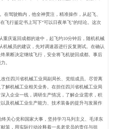
。在驾驶舱内，他全神贯注，精准操作，从起飞、
并在飞行鉴定书上写下“可以日夜单飞”的结论。这次
在从重庆返回成都的途中，起飞约10分钟后，随机机械
从机械员的建议，先对调速器进行反复测试。在确认
最终果断决定继续飞行，安全将飞机驶回成都。事后
能力。
，他又改任四川省机械工业局副局长、党组成员。尽管离
入了解机械工业相关业务。在担任四川省机械工业局
常深入企业一线，调研生产情况，了解企业需求，积
进以及机械工业生产能力、技术装备的提升与发展作
，始终关心党和国家大事，坚持学习马列主义、毛泽东
言献策，用实际行动诠释着一名老党员的责任与担