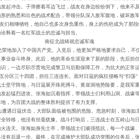
地发起冲击。子弹擦着耳边飞过，战友在身边纷纷倒下，他来不
地形的熟悉和出色的战术配合，带领分队深入敌军腹地，破坏敌
友们相继牺牲，他自己也多次身负重伤，身上的伤疤成为了那段
动诠释着一名红军战士的忠诚与担当。
南征北战铸就忠诚军魂
海如光荣地加入了中国共产党。入党后，他更加严格地要求自己，
义事业奋斗终身。此后，他的革命生涯迎来了新的阶段，先后担
知识，一边尽职尽责地完成警卫与后勤保障工作，为抗大的正常
五分区三十四团，担任三连连长。面对日寇的疯狂侵略与
“扫荡
战士坚守阵地，与日寇展开殊死搏斗。黄崖洞地势险要，是我军
地发起猛烈进攻。张海如沉着指挥，带领战士们利用山洞、战壕
阵地，为百团大战的整体胜利提供了有力支撑。
山
遭遇日寇伏击，大部队面临被包围的危险。危急时刻，张海如
安全转移，他没有丝毫犹豫。战斗打响后，三连战士在五岭山与
炮火连天。张海如身先士卒，带领战士们顽强抵抗，每一个战壕
终没有后退一步。最终，在完成掩护大部队成功突围的任务后，