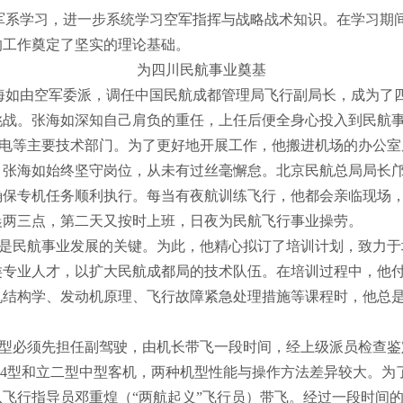
院空军系学习，进一步系统学习空军指挥与战略战术知识。在学习
的工作奠定了坚实的理论基础。
为四川民航事业奠基
，张海如由空军委派，调任中国民航成都管理局飞行副局长，成为
挑战。张海如深知自己肩负的重任，上任后便全身心投入到民航
电等主要技术部门。为了更好地开展工作，他搬进机场的办公室
，
张海如始终坚守岗位，从未有过丝毫懈怠。北京民航总局局长
确保专机任务顺利执行。每当有夜航训练飞行，他都会亲临现场
晨两三点，第二天又按时上班，日夜为民航飞行事业操劳。
是民航事业发展的关键。为此，他精心拟订了培训计划，致力于
类专业人才，以扩大民航成都局的技术队伍。在培训过程中，他
机结构学、发动机原理、飞行故障紧急处理措施等课程时，他总
型必须先担任副驾驶，由机长带飞一段时间，经上级派员检查鉴
-14型和立二型中型客机，两种机型性能与操作方法差异较大。
飞行指导员邓重煌（“两航起义”飞行员）带飞。经过一段时间