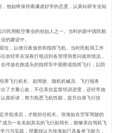
期间，他始终保持着谦虚好学的态度，认真钻研专业知
了四川民用航空事业的创始人之一。当时的新中国民航
事业的建设中。
居住，以便日夜值班和指挥飞机。当时民航局工作
邝任农经常在深夜打电话到各管理局查问值班情况，
，在停放在跑道头的指挥车中观察或指挥飞行，以防
培养飞行机长、副驾驶、随机机械员、飞行报务
付出了大量心血，不仅亲自监督培训进度，还经常抽
是认真听讲，努力熟悉飞机性能，提升自身飞行技
定并批准后，才能担任机长。张海如
在空军驾驶的
为了成为一名名副其实的飞行副局长，能够亲自驾机飞
的学习与实践，邓重煌认为张海如已具备单飞能力，