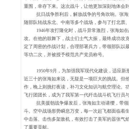
重围，幸存下来。这次战斗，让他更加深刻地体会
抗日战争胜利后，解放战争的号角吹响。张海
随部队转战东北、中南等多个战场，参与了打北票
1946年攻打隆化时，战斗异常激烈，张海
攻。在他的鼓舞下，战士们士气大振，最终成功攻
定了周密的作战计划，合理部署兵力，带领部队以最
等功二次，并被授予模范共产党员称号。
1950年9月，为加强我军现代化建设，适应
近三十的张海如来说，无疑是一项巨大的挑战。但
作，晚上则挑灯夜读，补习文化知识与航空理论。
飞行团团长，成为了我军第一代歼击战斗机飞行员
抗美援朝战争爆发后，张海如主动请缨，带领
斗。空中战场形势瞬息万变，每一次起飞都面临着
中击落、击伤多架敌机，有效打击了美军的嚣张气
了重要贡献。