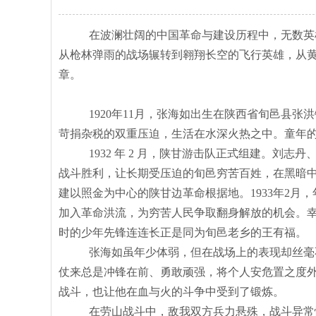
在波澜壮阔的中国革命与建设历程中，无数英
从枪林弹雨的战场辗转到翱翔长空的飞行英雄，从黄
章。
1920年11月，张海如出生在陕西省旬邑县
苛捐杂税的双重压迫，生活在水深火热之中。童年
1932 年 2 月，陕甘游击队正式组建。
战斗胜利，让长期受压迫的旬邑穷苦百姓，在黑暗中
建以照金为中心的陕甘边革命根据地。1933年2月
加入革命洪流，为穷苦人民争取翻身解放的机会。
时的少年先锋连连长正是同为旬邑老乡的王有福。
张海如虽年少体弱，但在战场上的表现却丝毫
仗来总是冲锋在前、勇敢顽强，将个人安危置之度
战斗，也让他在血与火的斗争中受到了锻炼。
在劳山战斗中，敌我双方兵力悬殊，战斗异常