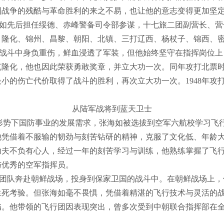
到战争的残酷与革命胜利的来之不易，也让他的意志变得更加坚
如先后担任绥德、赤峰警备司令部参谋，十七旅二团副营长、营
、隆化、锦州、昌黎、朝阳、北镇、三打辽西、杨杖子、锦西、
如在战斗中身负重伤，鲜血浸透了军装，但他始终坚守在指挥岗位
克隆化，他也因此荣获勇敢奖章，并立大功一次。同年攻打北票
小的伤亡代价取得了战斗的胜利，再次立大功一次。1948年攻
从陆军战将到蓝天卫士
新形势下国防事业的发展需求，张海如
被选拔到空军六航校学习飞
他凭借着不服输的韧劲与刻苦钻研的精神，克服了文化低、年龄
功夫不负有心人，经过一年的刻苦学习与训练，他熟练掌握了飞
与优秀的空军指挥员。
团队奔赴朝鲜战场，投身到保家卫国的战斗中。在朝鲜战场上，
生死考验。但张海如毫不畏惧，凭借着精湛的飞行技术与灵活的
焰。他带领的飞行团因表现突出，曾多次受到中朝联合指挥部在