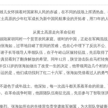
雄儿女怀揣着对国家和人民的赤诚，在不同的战场上挥洒热血、
土高原的少年红军成长为新中国民航事业的开拓者，用73年的
从黄土高原走向革命征程
张洪镇陆家胡同村一个贫苦农民家庭。彼时的中国，正处在军阀混
的张海如，过早地目睹了世间的苦难，也在心中埋下了反抗不公
刘志丹、谢子长等领导人率领队伍，在子午岭山区辗转征战，先后取
真切看到了翻身解放的希望。同年12月，陕甘游击队在马栏转
，年仅12岁的张海如做出了改变一生的决定，他带领周边几个村
幸运的是，他们成功找到了红二十六军，张海如凭借着过人的勇
不逊色于成年战士。他深知，每一次战斗都关系着革命的前途、
外。在革命战争时期，他跟随队伍南征北战，先后参与了智取张
惨烈。张海如所在的先锋营负责突袭敌军侧翼，为大部队突破撕