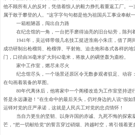
他不顾所有人的反对，凭借着惊人的毅力挣扎着重返工厂。一
属于敢于攀登的人。”这字字句句都是他为祖国兵工事业奉献一切
一箱粗陋器，闯出自力路
在纪念馆的一角，一台把手磨得油亮的旧台钻旁，陈列
1941年，吴运铎带领几名技工挺进淮南小朱庄，借了两
成功研制出枪榴筒、枪榴弹、平射炮、迫击炮和各式各样的地雷，
门，口径由36毫米扩大到42毫米，将敌人的碉堡轰为齑粉。
家中工作室，燃尽未尽火
纪念馆尽头，一个场景还原区令无数参观者驻足、动容
在勾画着装备的草图。
80年代离休后，他将家中一个阁楼改造为工作室坚持进
答是永远谦逊！”在生命中的最后关头，仍对身边的人说“假
运铎对党的庄严承诺，这就是人民兵工对党的忠贞情怀！
当自力更生的坚韧、以身许国的赤诚、九死不悔的探索
芒，“把一切献给党”的誓言穿过硝烟、跨越时空，将引领着