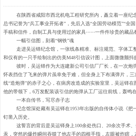
在陕西省咸阳市西北机电工程研究所内，矗立着一座纪
总书记誉为“兵工事业开拓者”，先后入选“全国劳动模范”“全
手稿和信件，自制工具与使用过的家具······一件件珍贵的藏
一幅引信图，刻着
“钢铁”魂
走进吴运铎纪念馆，一张线条精准、标注规范、字体工
和仅有的一只手绘制出的仿美M48引信设计图，上面微微颤
彼时，吴运铎作为大连建新公司引信厂厂长，在一次炮
怀表挡住了
飞来的弹片虽幸免于难，但全身上下布满弹片，三
线
“造炮弹”的赤子之心，在病房改造成的实验室里，吴运铎
他的带领下，6万发配装该引信的炮弹从工厂运往前线，轰鸣
一本自传书，写尽赤子志
纪念馆深处藏有吴运铎在
1953年出版的自传体小说《
钉凿入历史。
这誓言的背后是吴运铎身上
100余处伤口、20余次手
汞，突然的爆炸瞬间吞噬了他左手的四根手指，左眼被炸瞎，