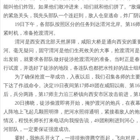
能叫他们炸毁。如果他们敢冲进来，咱们就和他们拼了。”敌
的紧急关头，我先头部队一个连赶到，敌人仓皇逃命，炸厂阴
19日下午，各部队按照区分的任务到达渭河北岸。第1
紧时机，准备抢渡渭河。
渭河是西安西北部天然屏障，咸阳大桥是通向西安的重
河。毫无疑问，固守渭河是他们生死攸关的大事，抢渡渭河是
出发前，就要求各部队做好徒涉抢渡渭河的准备。当时正是春
行试渡，并选好了徒涉的地段，各连队也都把水性好的战士组
为了确保抢渡一举成功，入夜以后，我们召集各师的主
下达了作战命令。决定
19日夜间第17师49团在咸阳以南、
后，兵分两路，第17师主力沿三桥镇向西安市区攻击前进，第
20日拂晓，徒涉偷渡即将开始，掩护渡河的炮兵，在夜
人阵地上飞起几颗照明弹，把河水照得通明，紧接着敌人的炮
情况，程悦长师长打来电话向我报告说，49团刚刚进到河心
河部队，一定要保证强渡成功。
霎时，我炮兵开火了，一排排炮弹腾空而起，飞向对岸