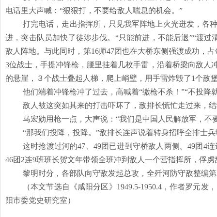
电话里大声喊：
“狠狠打，不要给敌人喘息的机会。”
打完电话，走出指挥所，只见我军阵地上火光迸发，各
进，突击队员加快了徒涉步伐。
“只能前进，不能后退”“渡
敌人阵地。与此同时，第16师47团也在大桥东侧强渡成功，占
3位战士，手提冲锋枪，腰里挂着几枚手雷，沿着桥梁向敌人
的悬崖，３个战士叠起人梯，爬上峭壁，用手雷炸毁了1个敌
他们端着冲锋枪冲了过去，高喊着
“缴枪不杀！”“不投降
敌人被这突如其来的打击吓坏了，敌排长慌忙走过来，结
马宏勋用枪一点，大声说：
“我们是中国人民解放军，不
“那我们投降，投降。”敌排长连声说着转身招呼全排士兵
这时抢渡过河的
47、49团已进到守桥敌人两侧。49团
46团2连9班班长贺文年带领全班冲到敌人一个营指挥所，俘虏
黎明时分，各部队向守敌发起总攻，全歼河防守敌整编第
（本文节选自《咸阳分区》
1949.5-1950.4，作
阳市委党史研究室）