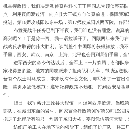
机掌握敌情，我们决定派侦察科科长王正臣同志带领侦察部队
点，利用夜间渡过河，向户县大王镇方向侦察前进，保障我军渡过
挺进。第16师攻咸阳以东林场，第17师攻咸阳以西五陵。各部
布置完战斗任务已到下半夜，我们谁也没有睡意。说真
高兴呢？！于是你一言、我一语拉呱开了。回顾两年来我们在
战略反攻取得的伟大胜利。谈到整个中国即将获得解放，我不禁
手里，西安、武汉、南京、上海、北平也会回到我们手里，全
进军西安的命令传达以后，全军上下一片欢腾，各部队
家吃得更多些。地方的同志派来了担架队和大车，帮助运送粮
营有个战士叫马成贵，本来没有什么文化，却写出了一首出
险，英勇杀敌做模范；遵守纪律政策不违犯，打到西安活捉胡
件。
18日，我军离开三原县大程镇，向泾河西岸挺进。当晚第1
部队，在咸阳东面的岩村、阎家寨全歼敌第90军第53师159
拖走了北岸所有船只，炸毁了咸阳大桥，妄图凭借渭河天堑，
纺织厂的工人在地下党的领导下，组织了护厂队，将工