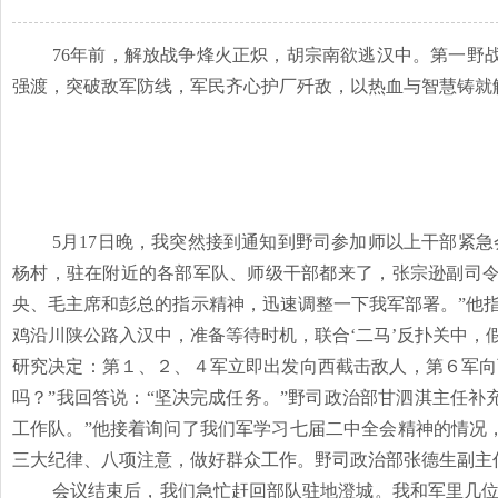
76年前，解放战争烽火正炽，胡宗南欲逃汉中。第一野
强渡，突破敌军防线，军民齐心护厂歼敌，以热血与智慧铸就
5月17日晚，我突然接到通知到野司参加师以上干部紧
杨村，驻在附近的各部军队、师级干部都来了，张宗逊副司令
央、毛主席和彭总的指示精神，迅速调整一下我军部署。”他
鸡沿川陕公路入汉中，准备等待时机，联合‘二马’反扑关中
研究决定：第１、２、４军立即出发向西截击敌人，第６军向
吗？”我回答说：“坚决完成任务。”野司政治部甘泗淇主任
工作队。”他接着询问了我们军学习七届二中全会精神的情况
三大纪律、八项注意，做好群众工作。野司政治部张德生副主
会议结束后，我们急忙赶回部队驻地澄城。我和军里几