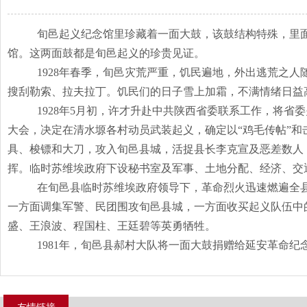
旬邑起义纪念馆里珍藏着一面大鼓，该鼓结构特殊，里
馆。这两面鼓都是旬邑起义的珍贵见证。
1928年春季，旬邑灾荒严重，饥民遍地，外出逃荒之
搜刮勒索、拉夫拉丁。饥民们的日子雪上加霜，不满情绪日益
1928年5月初，许才升赴中共陕西省委联系工作，将
大会，决定在清水塬各村动员武装起义，确定以“鸡毛传帖”和击
具、梭镖和大刀，攻入旬邑县城，活捉县长李克宣及恶差数人
挥。临时苏维埃政府下设秘书室及军事、土地分配、经济、交
在旬邑县临时苏维埃政府领导下，革命烈火迅速燃遍全
一方面调集军警、民团围攻旬邑县城，一方面收买起义队伍中
盛、王浪波、程国柱、王廷碧等英勇牺牲。
1981年，旬邑县郝村大队将一面大鼓捐赠给延安革命纪