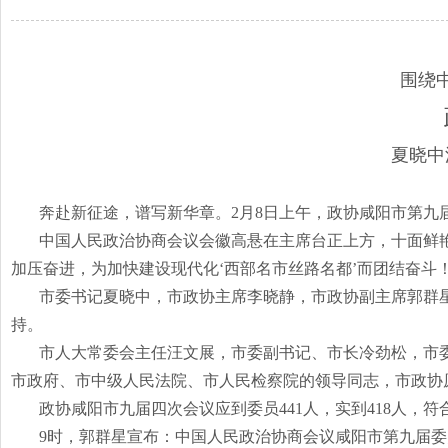
围绕
夏晓中
奔赴新征途，谱写新华章。
2
月
8
日上午，政协咸阳市第九
中国人民政治协商会议会徽高悬在主席台正上方，十面鲜
加压奋进，为加快建设现代化‘西部名市丝路名都’而团结奋斗
市委书记夏晓中，市政协主席李晓静，市政协副主席郭群
持。
市人大常委会主任汪文展，市委副书记、市长冷劲松，市
市政府、市中级人民法院、市人民检察院的领导同志，市政协
政协咸阳市九届四次会议应到委员
441
人，实到
418
人，符
9
时，郭群星宣布：中国人民政治协商会议咸阳市第九届委