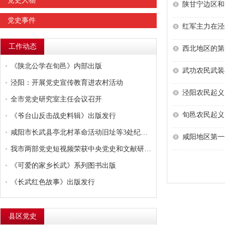
党史人物
陕甘宁边区和
党史事件
红军主力在泾
工作动态
西北地区的第
《陕北公学在旬邑》内部出版
武功农民武装
泾阳：开展党史宣传教育进农村活动
泾阳农民起义
全市党史研究室主任会议召开
旬邑农民起义
《爷台山反击战史料辑》出版发行
咸阳市长武县亭北村革命活动旧址等3处纪念场馆被授予...
咸阳地区第一
我市两部党史短视频荣获中央党史和文献研究院表彰
《可爱的家乡长武》系列图书出版
《长武红色故事》出版发行
县区党史